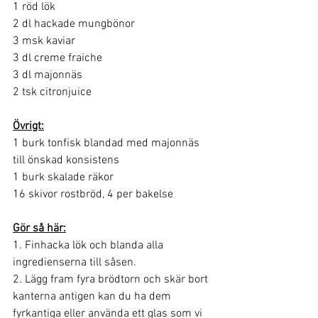
1 röd lök
2 dl hackade mungbönor
3 msk kaviar
3 dl creme fraiche
3 dl majonnäs
2 tsk citronjuice
Övrigt:
1 burk tonfisk blandad med majonnäs 
till önskad konsistens
1 burk skalade räkor
16 skivor rostbröd, 4 per bakelse
Gör så här:
1. Finhacka lök och blanda alla 
ingredienserna till såsen.
2. Lägg fram fyra brödtorn och skär bort 
kanterna antigen kan du ha dem 
fyrkantiga eller använda ett glas som vi 