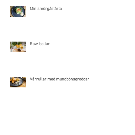
Minismörgåstårta
Raw-bollar
Vårrullar med mungbönsgroddar
Biffar på linser