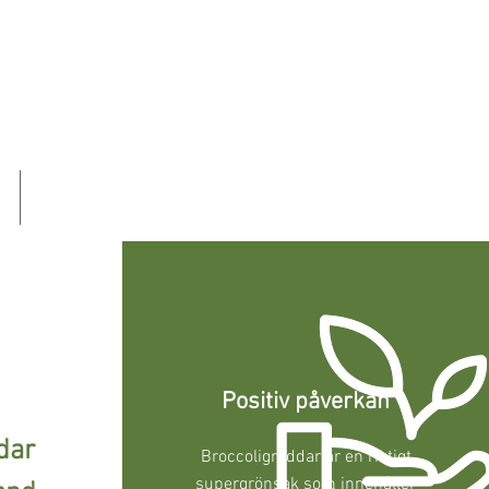
KONTAKT
Positiv påverkan
dar
Broccoligroddar är en riktigt
supergrönsak som innehåller