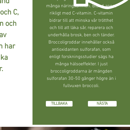
and
många näringsämnen. Bland annat
och C,
rikligt med C-vitamin. C-vitamin
bidrar till att minska vår trötthet
n och
och till att läka sår, reparera och
av
underhålla brosk, ben och tänder.
Broccoligroddar innehåller också
m har
antioxidanten sulforafan, som
ska
enligt forskningsstudier sägs ha
många hälsoeffekter. I just
.
broccoligroddarna är mängden
sulforafan 30-50 gånger högre än i
fullvuxen broccoli.
TILLBAKA
NÄSTA