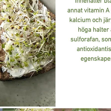
innehåller bl
annat vitamin A 
kalcium och jär
höga halter 
sulforafan, so
antioxidanti
egenskaper