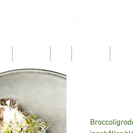
OSS
PRODUKTER
FAQ
ODLA SJÄLV
RECEPT
Broccoligrod