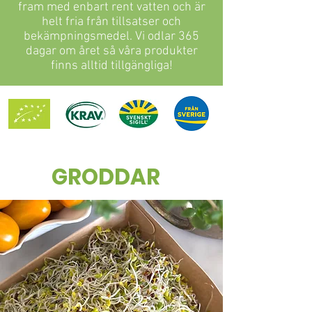
fram med enbart rent vatten och är
helt fria från tillsatser och
bekämpningsmedel. Vi odlar 365
dagar om året så våra produkter
finns alltid tillgängliga!
GRODDAR