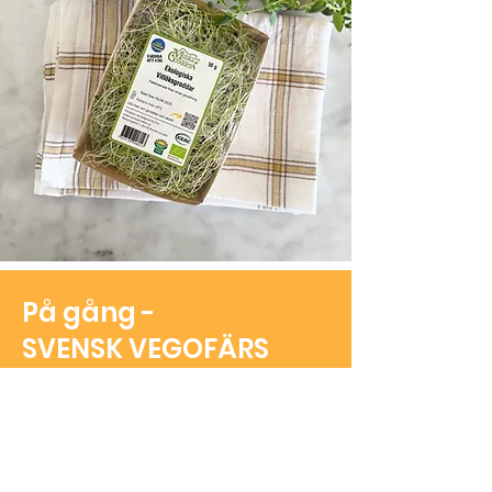
På gång -
SVENSK VEGOFÄRS
EN EKOLOGISK BALJVÄXTFÄRS
Just nu håller vi på att ta fram ett nytt
vegetariskt alternativ på marknaden.
En
KRAV-märkt