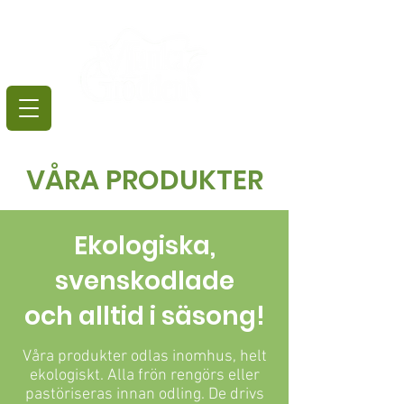
VÅRA PRODUKTER
Ekologiska,
svenskodlade
och alltid i säsong!​
Våra produkter odlas inomhus, helt
ekologiskt. Alla frön rengörs eller
pastöriseras innan odling. De drivs