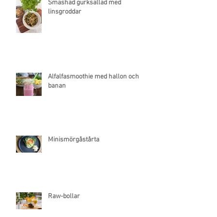
Smashad gurksallad med
linsgroddar
Alfalfasmoothie med hallon och
banan
Minismörgåstårta
Raw-bollar