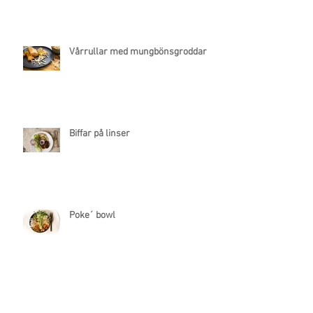
Vårrullar med mungbönsgroddar
Biffar på linser
Poke´ bowl
Tagatelle med tomatsås