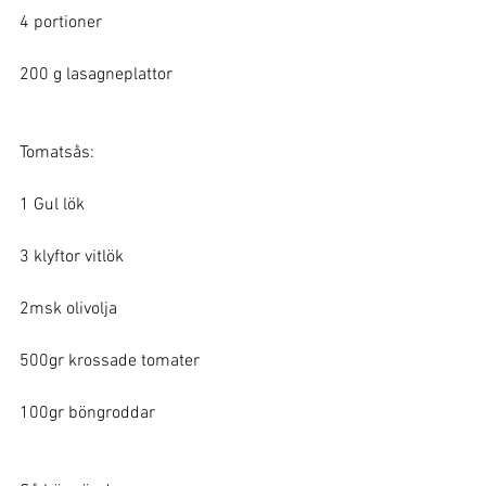
4 portioner 
200 g lasagneplattor 
Tomatsås: 
1 Gul lök 
3 klyftor vitlök 
2msk olivolja 
500gr krossade tomater 
100gr böngroddar 