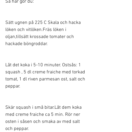
Så här gör du: 
Sätt ugnen på 225 C Skala och hacka 
löken och vitlöken.Fräs löken i 
oljan,tillsätt krossade tomater och 
hackade böngroddar. 
Låt det koka i 5-10 minuter. Ostsås: 1 
squash , 5 dl creme fraiche med torkad 
tomat, 1 dl riven parmesan ost, salt och 
peppar. 
Skär squash i små bitar.Låt dem koka 
med creme fraiche ca 5 min. Rör ner 
osten i såsen och smaka av med salt 
och peppar. 