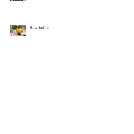
Raw-bollar
Vårrullar med mungbönsgroddar
Biffar på linser
Poke´ bowl