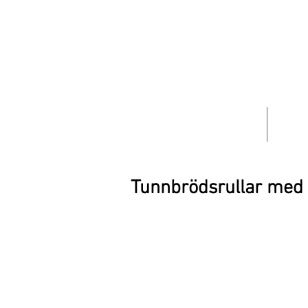
HEM
OM 
Tunnbrödsrullar med 