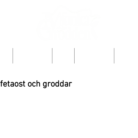
OSS
PRODUKTER
FAQ
ODLA SJÄLV
RECEPT
fetaost och groddar