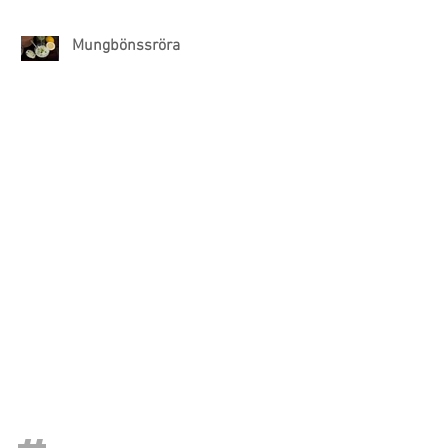
Mungbönssröra