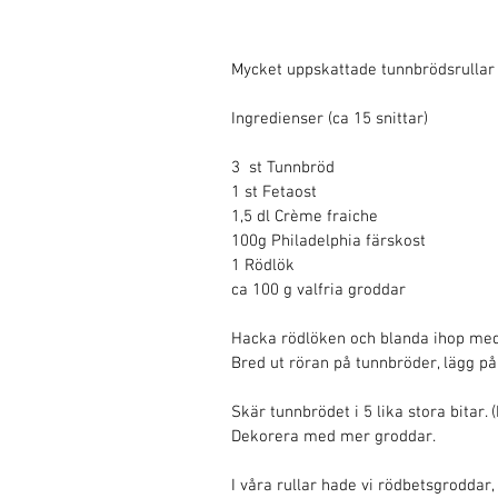
Mycket uppskattade tunnbrödsrullar s
Ingredienser (ca 15 snittar)
3  st Tunnbröd
1 st Fetaost
1,5 dl Crème fraiche
100g Philadelphia färskost
1 Rödlök 
ca 100 g valfria groddar 
Hacka rödlöken och blanda ihop med 
Bred ut röran på tunnbröder, lägg på 
Skär tunnbrödet i 5 lika stora bitar. 
Dekorera med mer groddar. 
I våra rullar hade vi rödbetsgroddar,