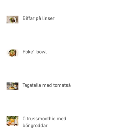
Biffar på linser
Poke´ bowl
Tagatelle med tomatsås
Citrussmoothie med
böngroddar