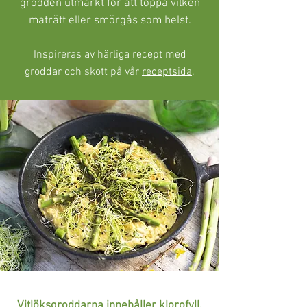
grodden utmärkt för att toppa vilken
maträtt eller smörgås som helst.
Inspireras av härliga recept med
groddar och skott på vår
receptsida
.
Vitlöksgroddarna innehåller klorofyll,