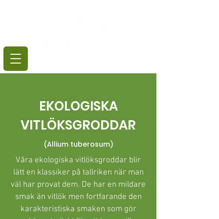
EKOLOGISKA
VITLÖKSGRODDAR
(Allium tuberosum)
Våra ekologiska vitlöksgroddar blir
lätt en klassiker på tallriken när man
väl har provat dem. De har en mildare
smak än vitlök men fortfarande den
karakteristiska smaken som gör