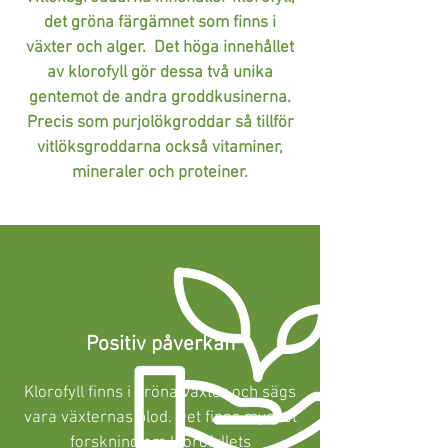
det gröna färgämnet som finns i
växter och alger. Det höga innehållet
av klorofyll gör dessa två unika
gentemot de andra groddkusinerna.
Precis som purjolökgroddar så tillför
vitlöksgroddarna också vitaminer,
mineraler och proteiner.
Positiv påverkan
Klorofyll finns i gröna växter och sägs
vara växternas blod. Det finns mycket
forskning om klorofyllets