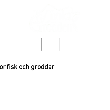
OSS
PRODUKTER
FAQ
ODLA SJÄLV
RECEPT
onfisk och groddar