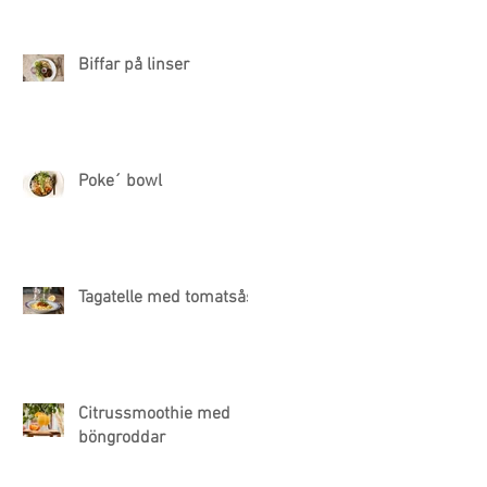
Biffar på linser
Poke´ bowl
Tagatelle med tomatsås
Citrussmoothie med
böngroddar